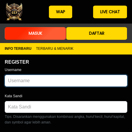
WAP
LIVE CHAT
MASUK
DAFTAR
JENIS GAME GAME TERBARU & MENARIK
INFO TERBARU
REGISTER
Username
Kata Sandi
Tips: Disarankan menggunakan kombinasi angka, huruf kecil, huruf kapital,
dan symbol agar lebih aman.