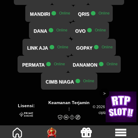
.....
Online
.....
Online
MANDIRI
QRIS
.....
Online
.....
Online
DANA
OVO
.....
Online
.....
Online
LINK AJA
GOPAY
.....
Online
.....
Online
PERMATA
DANAMON
.....
Online
CIMB NIAGA
>
Keamanan Terjamin
Lisensi:
© 2026 4DSuper | Hak
:
cipta dilindungi.