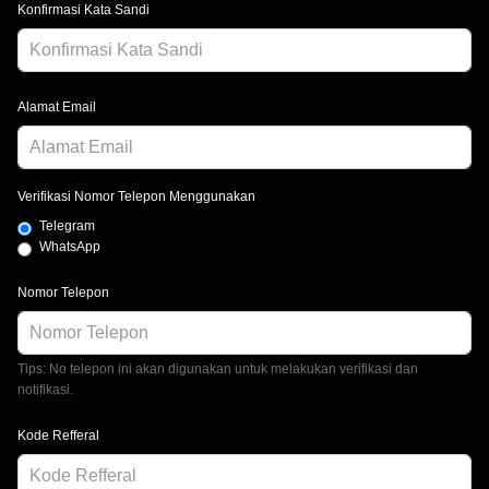
Konfirmasi Kata Sandi
Alamat Email
Verifikasi Nomor Telepon Menggunakan
Telegram
WhatsApp
Nomor Telepon
Tips: No telepon ini akan digunakan untuk melakukan verifikasi dan
notifikasi.
Kode Refferal